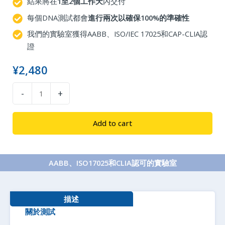
結果將在
1至2個工作天
內交付
每個DNA測試都會
進行兩次以確保100%的準確性
我們的實驗室獲得AABB、ISO/IEC 17025和CAP-CLIA認
證
¥
2,480
兄
-
+
弟
姐
Add to cart
妹
基
因
AABB、ISO17025和CLIA認可的實驗室
鑑
定
quantity
描述
關於測試